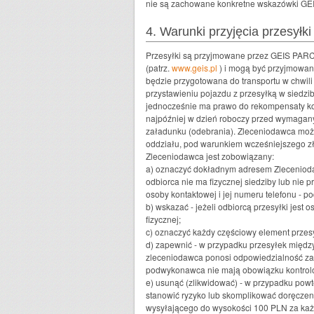
nie są zachowane konkretne wskazówki G
4. Warunki przyjęcia przesyłki
Przesyłki są przyjmowane przez GEIS PARCE
(patrz.
www.geis.pl
) i mogą być przyjmowan
będzie przygotowana do transportu w chwil
przystawieniu pojazdu z przesyłką w siedz
jednocześnie ma prawo do rekompensaty ko
najpóźniej w dzień roboczy przed wymaga
załadunku (odebrania). Zleceniodawca moż
oddziału, pod warunkiem wcześniejszego zło
Zleceniodawca jest zobowiązany:
a) oznaczyć dokładnym adresem Zleceniodawc
odbiorca nie ma fizycznej siedziby lub nie
osoby kontaktowej i jej numeru telefonu - 
b) wskazać - jeżeli odbiorcą przesyłki jest 
fizycznej;
c) oznaczyć każdy częściowy element przes
d) zapewnić - w przypadku przesyłek międz
zleceniodawca ponosi odpowiedzialność za
podwykonawca nie mają obowiązku kontrol
e) usunąć (zlikwidować) - w przypadku powtó
stanowić ryzyko lub skomplikować doręcze
wysyłającego do wysokości 100 PLN za każ