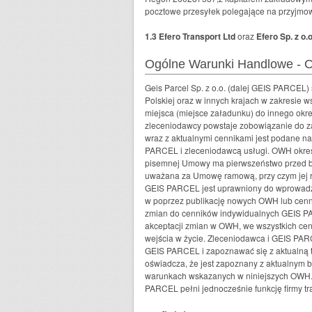
pocztowe przesyłek polegające na przyjmow
1.3 Efero Transport Ltd
oraz
Efero Sp. z o.o
Ogólne Warunki Handlowe -
Geis Parcel Sp. z o.o. (dalej GEIS PARCEL)
Polskiej oraz w innych krajach w zakresie
miejsca (miejsce załadunku) do innego okr
zleceniodawcy powstaje zobowiązanie do z
wraz z aktualnymi cennikami jest podane na
PARCEL i zleceniodawcą usługi. OWH określ
pisemnej Umowy ma pierwszeństwo przed br
uważana za Umowę ramową, przy czym jej r
GEIS PARCEL jest uprawniony do wprowadze
w poprzez publikację nowych OWH lub cenni
zmian do cenników indywidualnych GEIS PA
akceptacji zmian w OWH, we wszystkich cenn
wejścia w życie. Zleceniodawca i GEIS PARC
GEIS PARCEL i zapoznawać się z aktualną tr
oświadcza, że jest zapoznany z aktualnym b
warunkach wskazanych w niniejszych OWH. 
PARCEL pełni jednocześnie funkcję firmy tr