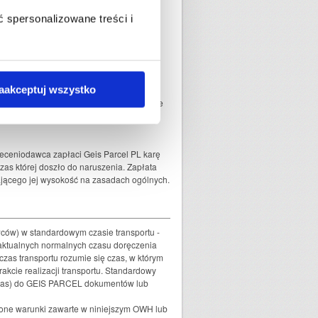
rskich są uważane za nieodpowiednie do
u zatwierdzeniu przez GEIS PARCEL,
 spersonalizowane treści i
ych, narkotyki oraz substancje
e na mocy odrębnych przepisów prawa, z
znego,
aakceptuj wszystko
fitosanitarnej, towary figurujące na liście
nie jest tutaj oznaczeniem klauzuli
leceniodawca zapłaci Geis Parcel PL karę
zas której doszło do naruszenia. Zapłata
jącego jej wysokość na zasadach ogólnych.
ów) w standardowym czasie transportu -
 aktualnych normalnych czasu doręczenia
zas transportu rozumie się czas, w którym
kcie realizacji transportu. Standardowy
a czas) do GEIS PARCEL dokumentów lub
ełnione warunki zawarte w niniejszym OWH lub