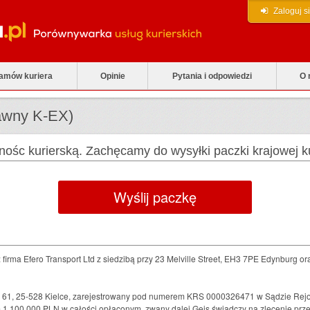
Zaloguj s
zamów kuriera
Opinie
Pytania i odpowiedzi
O 
dawny K-EX)
lnośc kurierską. Zachęcamy do wysyłki paczki krajowej
Wyślij paczkę
firma Efero Transport Ltd z siedzibą przy 23 Melville Street, EH3 7PE Edynburg oraz 
 61, 25-528 Kielce, zarejestrowany pod numerem KRS 0000326471 w Sądzie Rej
 100 000 PLN w całości opłaconym, zwany dalej Geis świadczy na zlecenie przed