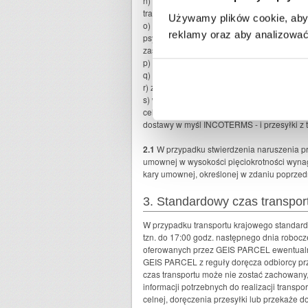
n) zawierających rzeczy i substancje, któr
transportu lub mogą być wykluczone z trans
Używamy plików cookie, aby 
o) zawierających produkty lecznicze w rozu
reklamy oraz aby analizować 
psychotropowe i halucynogenne, z wyjątki
zastrzeżeniem zgody GEIS PARCEL na wykona
p) zawierających rzeczy przewożone pod pl
q) zawierających rzeczy, dla których wyma
r) za pobraniem (COD) równą lub przekracz
s) w przypadku dostaw międzynarodowych, zaw
celnej lub przygotowywane na karnet -ATA, 
dostawy w myśl INCOTERMS - i przesyłki z
2.1
W przypadku stwierdzenia naruszenia pr
umownej w wysokości pięciokrotności wynagr
kary umownej, określonej w zdaniu poprze
3. Standardowy czas transpor
W przypadku transportu krajowego standar
tzn. do 17:00 godz. następnego dnia roboc
oferowanych przez GEIS PARCEL ewentualnie
GEIS PARCEL z reguły doręcza odbiorcy prze
czas transportu może nie zostać zachowany,
informacji potrzebnych do realizacji transpo
celnej, doręczenia przesyłki lub przekaże d