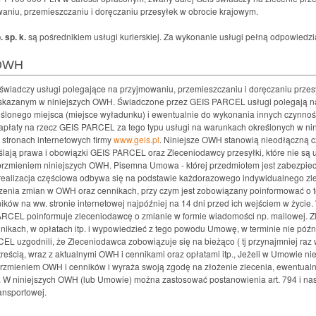
aniu, przemieszczaniu i doręczaniu przesyłek w obrocie krajowym.
. sp. k.
są pośrednikiem usługi kurierskiej. Za wykonanie usługi pełną odpowiedz
 OWH
 świadczy usługi polegające na przyjmowaniu, przemieszczaniu i doręczaniu prze
 wskazanym w niniejszych OWH. Świadczone przez GEIS PARCEL usługi polegają na
eślonego miejsca (miejsce wyładunku) i ewentualnie do wykonania innych czynnoś
apłaty na rzecz GEIS PARCEL za tego typu usługi na warunkach określonych w n
 stronach internetowych firmy
www.geis.pl
. Niniejsze OWH stanowią nieodłączną
ają prawa i obowiązki GEIS PARCEL oraz Zleceniodawcy przesyłki, które nie są 
zmieniem niniejszych OWH. Pisemna Umowa - której przedmiotem jest zabezpiecze
ealizacja częściowa odbywa się na podstawie każdorazowego indywidualnego zle
nia zmian w OWH oraz cennikach, przy czym jest zobowiązany poinformować o t
ków na ww. stronie internetowej najpóźniej na 14 dni przed ich wejściem w życi
RCEL poinformuje zleceniodawcę o zmianie w formie wiadomości np. mailowej. 
ikach, w opłatach itp. i wypowiedzieć z tego powodu Umowę, w terminie nie późni
EL uzgodnili, że Zleceniodawca zobowiązuje się na bieżąco ( tj przynajmniej raz 
eścią, wraz z aktualnymi OWH i cennikami oraz opłatami itp., Jeżeli w Umowie nie
rzmieniem OWH i cenników i wyraża swoją zgodę na złożenie zlecenia, ewentualni
W niniejszych OWH (lub Umowie) można zastosować postanowienia art. 794 i na
ansportowej.