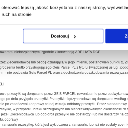
e ze względu na swój charakter w gałęzi handlowej usług transportowych lub kurie
portu. Ewentualny transport tego typu rzeczy i substancji podlega indywidualnem
oferować lepszą jakość korzystania z naszej strony, wyświetlać
mieniu ustawy Prawo farmaceutyczne, komponenty do produkcji produktów lecznicz
ruch na stronie.
em wysyłanych w celach naukowo-badawczych przez instytucje do tego uprawnion
nie takiej usługi, nie dotyczy produktów przeznaczonych do obrotu poza aptec
ombą celną;
gane są oznakowania znakami akcyzy;
ającą kwotę ogólną 15.000 PLN;
Dostosuj
Z
ierającej środki spożywcze, alkohol, towary podlegające kontroli weterynaryjnej i 
przesyłki przesłane za pobraniem (COD) i/lub bez zapłaty (EXW) - oznaczenie EXW 
 towarami niebezpiecznymi zgodnie z konwencją ADR i IATA DGR.
zez Zleceniodawcę lub osobę działającą w jego imieniu, postanowień punktu 2, Z
odzenia brutto przysługującego Geis Parcel PL z tytułu świadczonej usługi, podc
dnim, nie pozbawia Geis Parcel PL prawa dochodzenia odszkodowania przewyższa
tu
dowe przesyłki są doręczane przez GEIS PARCEL (ewentualnie przez podwykonawc
zego po dniu przyjęcia przesyłki. Przesyłki międzynarodowe są doręczane według
 po zakończeniu odprawy celnej w kraju odbiorcy przesyłki. Przez standardowy c
syłkę, w przypadku braku szczególnych lub nieprzewidywalnych okoliczności w tra
 jeżeli Zleceniodawca lub odbiorca przesyłki nie dostarczy (lub nie dostarczy n
rtu, odprawy
o transportu przesyłkę, która jest wykluczona z transportu, lub też nie zostały sp