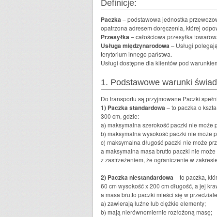
Definicje:
Paczka
– podstawowa jednostka przewozow
opatrzona adresem doręczenia, której odpo
Przesyłka
– całościowa przesyłka towarowa
Usługa międzynarodowa
– Usługi polegają
terytorium innego państwa.
Usługi dostępne dla klientów pod warunkie
1. Podstawowe warunki świadc
Do transportu są przyjmowane Paczki spełni
1) Paczka standardowa
– to paczka o kszta
300 cm, gdzie:
a) maksymalna szerokość paczki nie może p
b) maksymalna wysokość paczki nie może p
c) maksymalna długość paczki nie może pr
a maksymalna masa brutto paczki nie może 
z zastrzeżeniem, że ograniczenie w zakresie
2) Paczka niestandardowa
– to paczka, kt
60 cm wysokość x 200 cm długość, a jej kr
a masa brutto paczki mieści się w przedzial
a) zawierają luźne lub ciężkie elementy;
b) mają nierównomiernie rozłożoną masę;