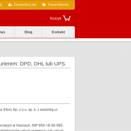
ię
Zarejestruj się
Panel klienta
Koszyk
nas
Blog
Kontakt
 kurierem: DPD, DHL lub UPS.
Efero Sp. z o.o. sp. k. z siedzibą ul.
onowym w Kielcach, NIP 959-18-56-995,
siębiorców usługi przewozu lub usługi