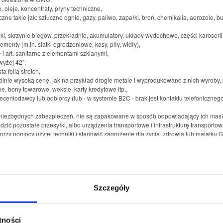
e, oleje, koncentraty, płyny techniczne,
zne takie jak: sztuczne ognie, gazy, paliwo, zapałki, broń, chemikalia, aerozole,
i, skrzynie biegów, przekładnie, akumulatory, układy wydechowe, części karoserii,
menty (m.in. siatki ogrodzeniowe, kosy, piły, widły),
i art. sanitarne z elementami szklanymi,
wyżej 42",
a folią stretch,
ólnie wysoką cenę, jak na przykład drogie metale i wyprodukowane z nich wyroby, 
e, bony towarowe, weksle, karty kredytowe itp.,
leceniodawcy lub odbiorcy (lub - w systemie B2C - brak jest kontaktu telefoniczneg
ją niezbędnych zabezpieczeń, nie są zapakowane w sposób odpowiadający ich masi
odzić pozostałe przesyłki, albo urządzenia transportowe i infrastrukturę transp
przy pomocy użytej techniki i stanowić zagrożenie dla życia, zdrowia lub mająt
tanowienie obowiązuje również w sytuacji, kiedy właściwości lub cechy przesyłki,
stąpiły podczas transportu przesyłki, lub po jej fizycznym przyjęciu przez GEI
ką należy w pełni do GEIS PARCEL. W tego typu przypadkach przyjmuje się, że Zl
CEL lub wyznaczonego przez niego podwykonawcy, w zakresie kompletności, wyst
i dokumentacji zdjęciowej) udostępnionych Zleceniodawcy przez GEIS PARCEL lu
iązuje, jeżeli strony nie uzgodnią inaczej,
Szczegóły
 transportowane w określonych temperaturach, rośliny, łatwo psujące się towary (
izmy, organy ludzkie i zwierzęce oraz zwłoki, odpady, broń, amunicja, towary obj
,
atności