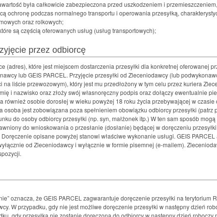
 zawartość była całkowicie zabezpieczona przed uszkodzeniem i przemieszczeniem
cą ochronę podczas normalnego transportu i operowania przesyłką, charakterysty
śmowych oraz rolkowych;
które są częścią oferowanych usług (usług transportowych);
rzyjęcie przez odbiorcę
ce (adres), które jest miejscem dostarczenia przesyłki dla konkretnej oferowanej 
ykonawcy lub GEIS PARCEL. Przyjęcie przesyłki od Zleceniodawcy (lub podwykonawc
a liście przewozowym), który jest mu przedłożony w tym celu przez kuriera Zlec
ę i nazwisko oraz złoży swój własnoręczny podpis oraz dołączy ewentualnie piec
a również osobie dorosłej w wieku powyżej 18 roku życia przebywającej w czasi
a osoba jest zobowiązana poza spełnieniem obowiązku odbiorcy przesyłki (patrz
nku do osoby odbiorcy przesyłki (np. syn, małżonek itp.) W ten sam sposób mogą
 uprawniony do wnioskowania o przesłanie (dosłanie) będącej w doręczeniu przesyłk
. Doręczenie opisane powyżej stanowi właściwe wykonanie usługi. GEIS PARCEL 
) wyłącznie od Zleceniodawcy i wyłącznie w formie pisemnej (e-mailem). Zlecenio
pozycji.
ie” oznacza, że GEIS PARCEL zagwarantuje doręczenie przesyłki na terytorium Rz
wcy. W przypadku, gdy nie jest możliwe doręczenie przesyłki w następny dzień r
ku, gdy przesyłka nie zostanie doręczona do odbiorcy w następny dzień roboczy p