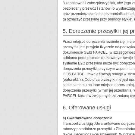
f) zapakować i zabezpieczyć tak, aby jego
bezpieczny przewóz i stanowiło wystarczają
oraz przemieszczania na przenośnikach ta
g) oznaczyć przesyłkę przy pomocy etykiet, 
5. Doręczenie przesyłki i jej p
Przez miejsce doręczenia rozumie się miejs
przesyłka jest przyjęta fizycznie od podw
dokumencie GEIS PARCEL (w szczególności n
odbiorca poda pismem drukowanym swoje imi
systemie B2C przesyłka może być doręczon
doręczenia przesyłki, przy czym wspomnian
GEIS PARCEL również swoją relację w stosu
(patrz pkt. 7). Odbiorca przesyłki nie jest
sobie samemu na inne miejsce doręczenia)
doręczenia przesyłki (w tym jej przesłania
PARCEL kosztów związanych ze zmianą dys
6. Oferowane usługi
a) Gwarantowane doręczenie
Transport z usługą „Gwarantowane doręczen
roboczy po odbiorze przesyłki u Zlecenioda
fakcie Zleceniodawcę(sms/email). W przypad