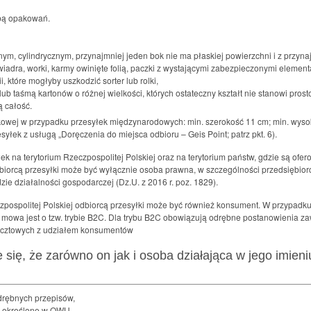
obą opakowań.
lnym, cylindrycznym, przynajmniej jeden bok nie ma płaskiej powierzchni i z przy
 wiadra, worki, karmy owinięte folią, paczki z wystającymi zabezpieczonymi element
, które mogłyby uszkodzić sorter lub rolki,
i/lub taśmą kartonów o różnej wielkości, których ostateczny kształt nie stanowi pros
ą całość.
nkowej w przypadku przesyłek międzynarodowych: min. szerokość 11 cm; min. wyso
yłek z usługą „Doręczenia do miejsca odbioru – Geis Point; patrz pkt. 6).
łek na terytorium Rzeczpospolitej Polskiej oraz na terytorium państw, gdzie są o
iorcą przesyłki może być wyłącznie osoba prawna, w szczególności przedsiębiorca 
ie działalności gospodarczej (Dz.U. z 2016 r. poz. 1829).
ospolitej Polskiej odbiorcą przesyłki może być również konsument. W przypadku,
 - mowa jest o tzw. trybie B2C. Dla trybu B2C obowiązują odrębne postanowienia
pocztowych z udziałem konsumentów
się, że zarówno on jak i osoba działająca w jego imien
drębnych przepisów,
ty określone w OWU,