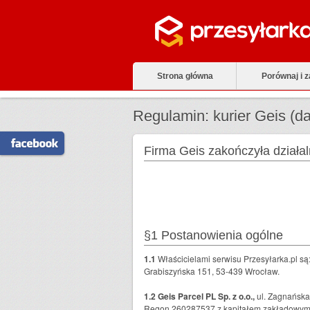
Strona główna
Porównaj i 
Regulamin: kurier Geis (
Firma Geis zakończyła działa
§1 Postanowienia ogólne
1.1
Właścicielami serwisu Przesyłarka.pl są: 
Grabiszyńska 151, 53-439 Wrocław.
1.2 Geis Parcel PL Sp. z o.o.,
ul. Zagnańska
Regon 260287537,z kapitałem zakładowym 1