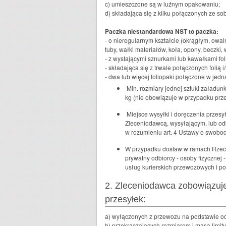
c) umieszczone są w luźnym opakowaniu;
d) składająca się z kilku połączonych ze s
Paczka niestandardowa NST to paczka:
- o nieregularnym kształcie (okrągłym, owa
tuby, wałki materiałów, koła, opony, beczki,
- z wystającymi sznurkami lub kawałkami folii
- składająca się z trwale połączonych folią 
- dwa lub więcej foliopaki połączone w jedn
Min. rozmiary jednej sztuki załadu
kg (nie obowiązuje w przypadku przes
Miejsce wysyłki i doręczenia przesy
Zleceniodawcą, wysyłającym, lub odb
w rozumieniu art. 4 Ustawy o swobodz
W przypadku dostaw w ramach Rzeczp
prywatny odbiorcy - osoby fizycznej
usług kurierskich przewozowych i 
2. Zleceniodawca zobowiązuje 
przesyłek:
a) wyłączonych z przewozu na podstawie o
b) przekraczających rozmiarem i masą limi