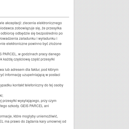
e akceptacji: zlecenia elektronicznego
iodawca zobowiązuje się, że przesyłka
z odbiorcę odbędzie się bezpośrednio po
prowadzenia załadunku i wyładunku i
nie elektroniczne powinno być złożone
EIS PARCEL, w godzinach pracy danego
ek każdą częściową część przesyłki
a lub adresem dla faktur, pod którym
zyć informację uzupełniającą w postaci
zypadku kontakt telefoniczny do tej osoby
i;
 przesyłki wysyłającego, przy czym
 tego szkody. GEIS PARCEL ani
formacje, które mogłyby uniemożliwić,
CEL ma prawo do żądania kary umownej od