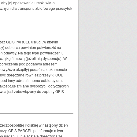
, aby jej opakowanie umożliwiało
cznych dla transportu zbiorowego przesyłek
przez GEIS PARCEL usługi, w którym
y) odbiorca powinien potwierdzić na
eniodawcy. Na tego typu potwierdzeniu
zątkę firmową (jeżeli nią dysponuje). W
e doręczenia pod podanym adresem
 powyższe akapity) podać na dokumencie
 być doręczane również przesyłki COD
i pod inny adres (innemu odbiorcy oraz
akceptuje zmianę dyspozycji dotyczących
dawca jest zobowiązany do zapłaty GEIS
eczpospolitej Polskiej w następny dzień
oboczy, GEIS PARCEL poinformuje o tym
o nadaniu i nie została doręczona ze