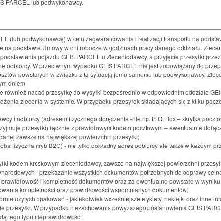
EIS PARCEL lub podwykonawcy.
L (lub podwykonawcę) w celu zagwarantowania i realizacji transportu na podstawi
e na podstawie Umowy w dni robocze w godzinach pracy danego oddziału. Zlecen
i podstawienia pojazdu GEIS PARCEL u Zleceniodawcy, a przyjęcie przesyłki prze
ibie odbiorcy. W przeciwnym wypadku GEIS PARCEL nie jest zobowiązany do prze
sztów powstałych w związku z tą sytuacją jemu samemu lub podwykonawcy. Zlece
nym dniem
e również nadać przesyłkę do wysyłki bezpośrednio w odpowiednim oddziale G
żenia zlecenia w systemie. W przypadku przesyłek składających się z kilku pacz
y i odbiorcy (adresem fizycznego doręczenia -nie np. P. O. Box – skrytka pocztow
 przyjmuje przesyłki) łącznie z prawidłowym kodem pocztowym – ewentualnie dołąc
podanej zawsze na największej powierzchni przesyłki;
osoba fizyczna (tryb B2C) - nie tylko dokładny adres odbiorcy ale także w każdym pr
yłki kodem kreskowym zleceniodawcy, zawsze na największej powierzchni przesyłk
ynarodowych - przekazanie wszystkich dokumentów potrzebnych do odprawy celnej
 prawidłowość i kompletność dokumentów oraz za ewentualne powstałe w wyniku
owania kompletności oraz prawidłowości wspomnianych dokumentów;
rnie użytych opakowań - jakiekolwiek wcześniejsze etykiety, naklejki oraz inne in
nie przesyłki. W przypadku niezachowania powyższego postanowienia GEIS PAR
dą tego typu nieprawidłowość;