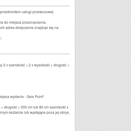
 przedmiotem usługi przewozowej
nia do miejsca przeznaczenia.
ych adres doręczenia znajduje się na
l
.
my 2 x szerokość + 2 x wysokość + długość =
ejsca wydania - Geis Point“.
ć + długość = 300 cm lub 80 cm szerokość x
ym kształcie lub wystające poza jej obrys,