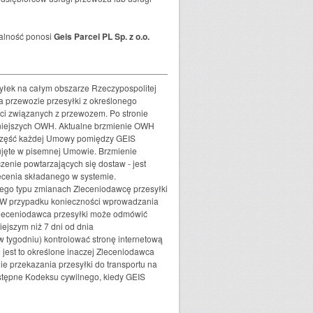
ialność ponosi
Geis Parcel PL Sp. z o.o.
syłek na całym obszarze Rzeczypospolitej
 przewozie przesyłki z określonego
ci związanych z przewozem. Po stronie
iniejszych OWH. Aktualne brzmienie OWH
 część każdej Umowy pomiędzy GEIS
ujęte w pisemnej Umowie. Brzmienie
nie powtarzających się dostaw - jest
cenia składanego w systemie.
ego typu zmianach Zleceniodawcę przesyłki
e. W przypadku konieczności wprowadzania
Zleceniodawca przesyłki może odmówić
ejszym niż 7 dni od dnia
w tygodniu) kontrolować stronę internetową
 jest to określone inaczej Zleceniodawca
e przekazania przesyłki do transportu na
stępne Kodeksu cywilnego, kiedy GEIS