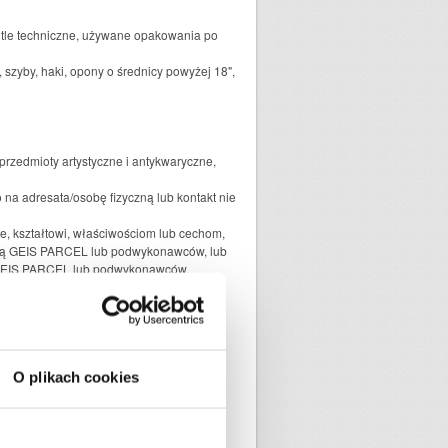
 butle techniczne, używane opakowania po
 szyby, haki, opony o średnicy powyżej 18",
przedmioty artystyczne i antykwaryczne,
o na adresata/osobę fizyczną lub kontakt nie
e, kształtowi, właściwościom lub cechom,
ortową GEIS PARCEL lub podwykonawców, lub
ku GEIS PARCEL lub podwykonawców,
 niedostateczne lub nieodpowiednio użyte
S PARCEL lub podwykonawcę. Wybór sposobu
eceniodawca przesyłki bez zastrzeżeń
arczalności i niepodważalności środków
b wyznaczonego przez niego
O plikach cookies
np. produkty spożywcze podlegające
ęte zakazem importu/eksportu lub