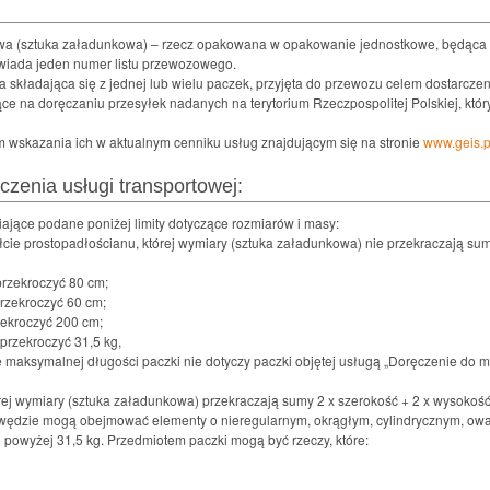
a (sztuka załadunkowa) – rzecz opakowana w opakowanie jednostkowe, będąca
wiada jeden numer listu przewozowego.
 składająca się z jednej lub wielu paczek, przyjęta do przewozu celem dostarcze
ce na doręczaniu przesyłek nadanych na terytorium Rzeczpospolitej Polskiej, któr
m wskazania ich w aktualnym cenniku usług znajdującym się na stronie
www.geis.p
zenia usługi transportowej:
ające podane poniżej limity dotyczące rozmiarów i masy:
łcie prostopadłościanu, której wymiary (sztuka załadunkowa) nie przekraczają su
rzekroczyć 80 cm;
rzekroczyć 60 cm;
zekroczyć 200 cm;
przekroczyć 31,5 kg,
 maksymalnej długości paczki nie dotyczy paczki objętej usługą „Doręczenie do mi
órej wymiary (sztuka załadunkowa) przekraczają sumy 2 x szerokość + 2 x wysokoś
awędzie mogą obejmować elementy o nieregularnym, okrągłym, cylindrycznym, owaln
e powyżej 31,5 kg. Przedmiotem paczki mogą być rzeczy, które: