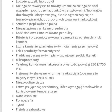
Ludzkie szczątki lub popiół
Nielegalne towary (są to towary uznane za nielegalne pod
względem pochodzenia, punktów tranzytowych i / lub krajów
docelowych i obejmowałyby, ale nie ograniczały się do
towarów pirackich, podrobionych towarów i narkotyków);
Sztuczna (replika) broń palna
Niezastąpione / unikalne przedmioty
Kość słoniowa i inne zakazane produkty
Biżuteria i przedmioty wykonane z metali szlachetnych i / lub
kamieni
Luźne kamienie szlachetne (w tym diamenty przemysłowe)
Leki i produkty farmaceutyczne
Próbki medyczne (w tym płyny ustrojowe i próbki tkanek)
Mikroprocesory
Telefony komórkowe i akcesoria o wartości powyżej 250 £/ 750
PLN
Instrumenty zbywalne w formie na okaziciela (obejmuje to
między innymi czeki puste)
Nieszkodliwe ciecze
Łatwo psujące się przedmioty, które wymagają środowiska o
kontrolowanej temperaturze
Dane osobiste
Pornografia
Tytoń
Pistolety zabawkowe