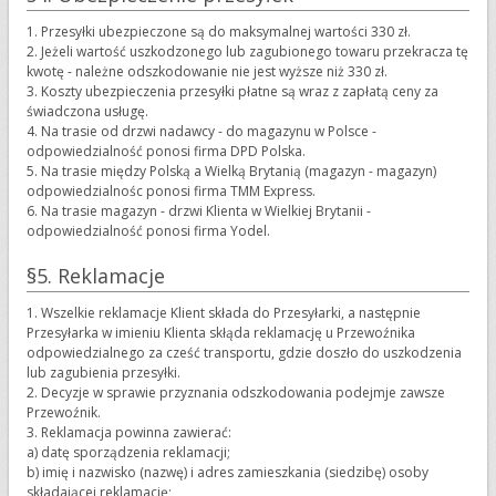
1. Przesyłki ubezpieczone są do maksymalnej wartości 330 zł.
2. Jeżeli wartość uszkodzonego lub zagubionego towaru przekracza tę
kwotę - należne odszkodowanie nie jest wyższe niż 330 zł.
3. Koszty ubezpieczenia przesyłki płatne są wraz z zapłatą ceny za
świadczona usługę.
4. Na trasie od drzwi nadawcy - do magazynu w Polsce -
odpowiedzialność ponosi firma DPD Polska.
5. Na trasie między Polską a Wielką Brytanią (magazyn - magazyn)
odpowiedzialnośc ponosi firma TMM Express.
6. Na trasie magazyn - drzwi Klienta w Wielkiej Brytanii -
odpowiedzialność ponosi firma Yodel.
§5. Reklamacje
1. Wszelkie reklamacje Klient składa do Przesyłarki, a następnie
Przesyłarka w imieniu Klienta skłąda reklamację u Przewoźnika
odpowiedzialnego za cześć transportu, gdzie doszło do uszkodzenia
lub zagubienia przesyłki.
2. Decyzje w sprawie przyznania odszkodowania podejmje zawsze
Przewoźnik.
3. Reklamacja powinna zawierać:
a) datę sporządzenia reklamacji;
b) imię i nazwisko (nazwę) i adres zamieszkania (siedzibę) osoby
składającej reklamację;