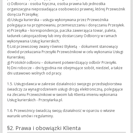
c) Odbiorca - osoba fizyczna, osoba prawna lub jednostka
organizacyjna nieposiadająca osobowości prawnej, której Przewoźnik
doręcza Przesyłkę;
d) Usługa kurierska – usługa wykonywana przez Przewoźnika
polegająca na przyjmowaniu, przemieszczaniu i doręczaniu Przesyłek.
e) Przesyłka – korespondencja, paczka zawierająca towar, paleta,
ładunek całopojazdowy lub inny dostarczany Odbiorcy w ramach
wykonywania Usług kurierskich;
f) List przewozowy zwany również Etykietą - dokument stanowiący
dowód przekazania Przesyłki Przewoźnikowi w celu wykonania Usługi
Kurierskiej.
g) Protokół odbioru – dokument potwierdzający odbiór Przesyłki.
h) Dni robocze – dni tygodnia nie obejmujące sobót, niedziel, a także
dni ustawowo wolnych od pracy.
1.5. Usługodawca w zakresie działalności swojego przedsiębiorstwa
świadczy za wynagrodzeniem usługi drogą elektroniczną, polegające
na zlecaniu Przewoźnikowi w swoim lub Klienta imieniu wykonania
Usług kurierskich - Przesyłarka.pl.
1.6. Przewoźnicy świadczą swoją działalność w oparciu o własne
warunki umów i regulaminy.
§2. Prawa i obowiązki Klienta