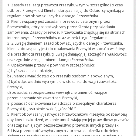
1. Zasady realizacji przewozu Przesyłki, w tym w szczególności czas
odbioru Przesyłki od Klienta i doręczenia jej do Odbiorcy wynikają z
regulaminów obowiązujących u danego Przewoźnika.
2. Klient związany jest zasadami przewozu ustalonymi przez
Przewoźnika, który został wybrany przez Klienta przy składaniu
zamówienia. Zasady przewozu Przewoźnika znajdują się na stronach
internetowych Przewoźników oraz w treści tego Regulaminu.
3. Z uwzględnieniem zasad obowiązujących u danego Przewoźnika,
Klient zobowiązany jest do opakowania Przesyłki w sposób właściwy
dla przedmiotu Przesyłki, tj. uwzględniający jej szczególne właściwości,
oraz zgodnie z regulaminem danego Przewoźnika.
4. Opakowanie przesyłki powinno w szczególności:
a) być szczelnie zamknięte,
b) uniemożliwiać dostęp do Przesyłki osobom niepowołanym,
c) być odpowiednio wytrzymałe w stosunku do wagi i zawartości
Przesyłki,
d) posiadać zabezpieczenia wewnętrzne uniemożliwiające
przemieszczanie się zawartości Przesyłki,
e) posiadać oznakowania świadczące o specjalnym charakterze
Przesyłki tj. „ostrożnie szkło”, „góra/dół”.
5. Klient obowiązany jest wydać Przewoźnikowi Przesyłkę pozbawioną
ubytków i uszkodzeń, w stanie umożliwiającym jej prawidłowy przewóz
oraz zapewniającym bezpieczeństwo przewozu innych przesyłek.
6. Lista przedmiotów wyłączonych z przewozu określa oddzielny