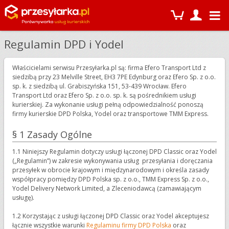
Regulamin DPD i Yodel
Właścicielami serwisu Przesyłarka.pl są: firma Efero Transport Ltd z
siedzibą przy 23 Melville Street, EH3 7PE Edynburg oraz Efero Sp. z o.o.
sp. k. z siedzibą ul. Grabiszyńska 151, 53-439 Wrocław. Efero
Transport Ltd oraz Efero Sp. z o.o. sp. k. są pośrednikiem usługi
kurierskiej. Za wykonanie usługi pełną odpowiedzialność ponoszą
firmy kurierskie DPD Polska, Yodel oraz transportowe TMM Express.
§ 1 Zasady Ogólne
1.1 Niniejszy Regulamin dotyczy usługi łączonej DPD Classic oraz Yodel
(„Regulamin”) w zakresie wykonywania usług przesyłania i doręczania
przesyłek w obrocie krajowym i międzynarodowym i określa zasady
współpracy pomiędzy DPD Polska sp. z o.o., TMM Express Sp. z o.o.,
Yodel Delivery Network Limited, a Zleceniodawcą (zamawiającym
usługę).
1.2 Korzystając z usługi łączonej DPD Classic oraz Yodel akceptujesz
łącznie wszystkie warunki
Regulaminu firmy DPD Polska
oraz