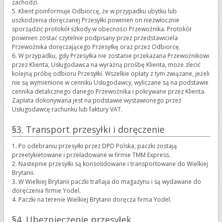
zachodzi.
5. Klient poinformuje Odbiorcę, że w przypadku ubytku lub
uszkodzenia doręczanej Przesyłki powinien on niezwłocznie
sporządzić protokół szkody w obecności Przewoźnika. Protokół
powinien zostać czytelnie podpisany przez przedstawiciela
Przewoźnika doręczającego Przesyłkę oraz przez Odbiorcę.
6. W przypadku, gdy Przesyłka nie zostanie przekazana Przewoźnikowi
przez Klienta, Usługodawca na wyraźną prośbę Klienta, może zlecić
kolejną próbę odbioru Przesyłki. Wszelkie opłaty z tym związane, jeżeli
nie są wymienione w cenniku Usługodawcy, wyliczane są na podstawie
cennika detalicznego danego Przewoźnika i pokrywane przez Klienta.
Zapłata dokonywana jest na podstawie wystawionego przez
Usługodawcę rachunku lub faktury VAT.
§3. Transport przesyłki i doręczenie
1. Po odebraniu przesyłki przez DPD Polska, paczki zostają
przeetykietowane i przeładowane w firmie TMM Express.
2. Nastepnie przesyłki są konsolidowane i transportowane do Wielkiej
Brytanii.
3. W Wielkiej Brytanii paczki trafiaja do magazynu i są wydawane do
doręczenia firmie Yodel.
4. Paczki na terenie Wielkiej Brytanii doręcza firma Yodel.
§4. Ubezpieczenie przesyłek