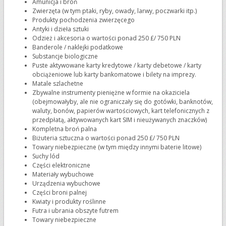
Amunicja i broń
Zwierzęta (w tym ptaki, ryby, owady, larwy, poczwarki itp.)
Produkty pochodzenia zwierzęcego
Antyki i dzieła sztuki
Odzież i akcesoria o wartości ponad 250 £/ 750 PLN
Banderole / naklejki podatkowe
Substancje biologiczne
Puste aktywowane karty kredytowe / karty debetowe / karty
obciążeniowe lub karty bankomatowe i bilety na imprezy.
Matale szlachetne
Zbywalne instrumenty pieniężne w formie na okaziciela
(obejmowałyby, ale nie ograniczały się do gotówki, banknotów,
waluty, bonów, papierów wartościowych, kart telefonicznych z
przedpłatą, aktywowanych kart SIM i nieużywanych znaczków)
Kompletna broń palna
Biżuteria sztuczna o wartości ponad 250 £/ 750 PLN
Towary niebezpieczne (w tym między innymi baterie litowe)
Suchy lód
Części elektroniczne
Materiały wybuchowe
Urządzenia wybuchowe
Części broni palnej
Kwiaty i produkty roślinne
Futra i ubrania obszyte futrem
Towary niebezpieczne