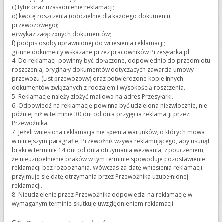
c) tytuł oraz uzasadnienie reklamacji;
d) kwotę roszczenia (oddzielnie dla każdego dokumentu
przewozowego);
e) wykaz załączonych dokumentów;
f) podpis osoby uprawnionej do wniesienia reklamacji;
g) inne dokumenty wskazane przez pracowników Przesyłarka.pl.
4. Do reklamacji powinny być dołączone, odpowiednio do przedmiotu
roszczenia, oryginały dokumentów dotyczących zawarcia umowy
przewozu (List przewozowy) oraz potwierdzone kopie innych
dokumentów związanych z rodzajem i wysokością roszczenia.
5. Reklamację należy złożyć mailowo na adres Przesyłarki.
6. Odpowiedź na reklamację powinna być udzielona niezwłocznie, nie
później niż w terminie 30 dni od dnia przyjęcia reklamacji przez
Przewoźnika.
7. Jeżeli wniesiona reklamacja nie spełnia warunków, o których mowa
w niniejszym paragrafie, Przewoźnik wzywa reklamującego, aby usunął
braki w terminie 14 dni od dnia otrzymania wezwania, z pouczeniem,
że nieuzupełnienie braków w tym terminie spowoduje pozostawienie
reklamacji bez rozpoznania. Wówczas za datę wniesienia reklamacji
przyjmuje się datę otrzymania przez Przewoźnika uzupełnionej
reklamacji.
8. Nieudzielenie przez Przewoźnika odpowiedzi na reklamację w
wymaganym terminie skutkuje uwzględnieniem reklamacji.