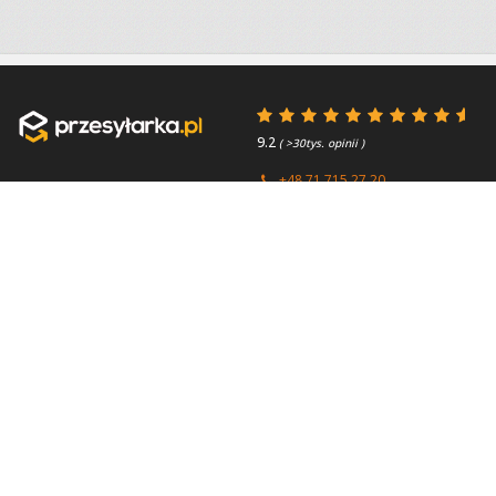
9.2
( >30tys. opinii )
+48 71 715 27 20
+44 (0) 203 769 0450
Poniedziałek - Piątek 8:00 -
4.7
( >2.7tys. opinii )
15:45
Przydatne linki
O firmie
Faq
Kontakt
Kontakt
O nas
Polityka prywatności
About us
Regulamin