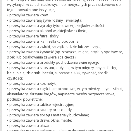
wysyłanych w celach naukowych lub medycznych przez ustawowo do
tego upoważnione instytucje;
•
przesyłka zawiera krew;
•
przesyłka zawierają żywe rośliny i zwierzęta;
•
przesyłka zawiera wyroby tytoniowe w jakiejkolwiek ilości;
•
przesyłka zawiera alkohol w jakiejkolwiek ilości;
•
przesyłka zawiera futra, skóry
•
przesyłka zawiera kamizelki kuloodporne;
•
przesyłka zawiera zwłoki, szczątki ludzkie lub zwierzęce;
•
przesyłka zawiera żywność (np. słodycze, mięso, artykuły spożywcze,
słoiki lub opakowania zawierające ciecze);
•
przesyłka zawiera produkty pochodzenia zwierzęcego;
•
przesyłka zawiera substancje płynne, w tym między innymi: farby,
kleje, oleje, zbiorniki, beczki, substancje ADR, żywność, środki
czystości;
•
przesyłka zawiera kosmetyki;
•
przesyłka zawiera części samochodowe, w tym między innymi: silniki,
akumulatory, skrzynie biegów, napinacze pasów bezpieczeństwa,
poduszki powietrzne;
•
przesyłka zawiera tablice rejestracyjne;
•
przesyłka zawiera skutery oraz quady;
•
przesyłka zawiera sprzęt i materiały budowlane;
•
przesyłka zawiera drzwi, okna, meble;
•
przesyłka zawiera akwaria;
•
przesyłka ma na opakowaniu lub w widocznej części zawartości