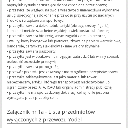
napisy lub rysunki naruszające dobra chronione przez prawo;
•
przesyłka, ze względu na swoje właściwości uniemożliwia wykonanie
usługi spedycyjnej i dokonanie przewozu przy użyciu posiadanych
środków i urządzeń transportowych;
•
przesyłka zawiera dzieła sztuki, antyki (obrazy, rzeźby, figurki),
kamienie i metale szlachetne w jakiejkolwiek postaci lub formie;
•
przesyłka zawiera biżuterię, w tym zagarki złote lub srebrne;
•
waluty, karty kredytowe lub płatnicze, zbywalne papiery wartościowe,
banderole, certyfikaty i jakiekolwiek inne walory zbywalne;
•
przesyłka zawiera paszporty;
•
przesyłka jest w opakowaniu mogącym zabrudzić lub w inny sposób
uszkodzić pozostałe przesyłki;
•
przesyłka zawiera pornografię;
•
przewóz przesyłki jest zakazany z mocy ogólnych przepisów prawa;
•
przesyłka zaklasyfikowana jest jako materiał lub towar
niebezpieczny, artykuł, którego transport jest niedozwolony lub
ograniczony przez IATA, ICAO lub organy administracji publicznej;
•
przesyłka nie ma sporządzonej deklaracji celnej, o ile jest ona
wymagana przez przepisy celne.
Załącznik nr 1a - Lista przedmiotów
wyłączonych z przewozu Yodel