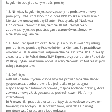
Regulamin usługi opisany w treści poniżej.
1.3. Niniejszy Regulamin jest sporządzony na podstawie umowy
pomiędzy TMM Express Sp. z o.o. oraz DPD Polska a Przesyłarka.pl.
Nie stanowi umowy między Klientem Przesyłarka.pl (Nadawca i
Odbiorca) a Przewoźnikiem, niemniej Klient Przesyłarka.pl
zobowiązany jest do przestrzegania warunków ustalonych w
niniejszym Regulaminie.
1.4. Efero Transport Ltd oraz Efero Sp. z o.o. sp. k. świadczą usługę
pośrednictwa pomiędzy Przewoźnikiem a Klientem. Za prawidłowe
wykonanie usługi kurierskiej odpowiedzialna jest firma DPD Polska sp.
z o.o. na terenie Polski, firma TMM Express przy tranporcie z Polski do
Wielkiej Brytanii oraz firma Yodel Delivery Network Limited realizujący
usługę transportową.
1.5. Definicje:
a) Klient - osoba fizyczna, osoba fizyczna prowadząca działalność
gospodarcza, osoba prawna lub jednostka organizacyjna
nieposiadająca osobowości prawnej, mająca zdolność prawną, która
zawiera umowę z Usługodawcą za pośrednictwem Platformy
internetowej;
b) Przewoźnik - przedsiębiorca trudniący się zawodowo przewozem
towarów, świadczący usługi przewozowe, kurierskie lub usługi
pocztowe współpracujący z Usługodawcą;