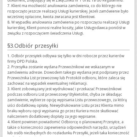
dokument, znajdujący się w Załączniku nr 1 oraz 1a do Regulaminu.
7. Klient ma możliwość anulowania zamówienia, co do którego nie
rozpoczęto jeszcze realizacji Usługi kurierskiej. Jeżeli zamówienie było
wcześniej opłacone, kwota zwracana jest Klientowi.
8. W wypadku anulowania zamówienia po rozpoczęciu realizacji Usługi
kurierskiej, Klient ponosi realne koszty, jakie Usługodawca poniósł w
związku z rozpoczęciem świadczenia Usługi.
§3.Odbiór przesyłki
1. Odbiór przesyłek odbywa się tylko w dni robocze przez kurierów
firmy DPD Polska.
2. Przesyłka zostanie wydana Przewoźnikowi we wskazanym w
zamówieniu adresie. Dowodem takiego wydania jest podpisany przez
Przewoźnika List przewozowy lub Protokół odbioru, które zaleca się
zachować na wypadek ewentualnej reklamacji.
3. Klient zobowiązany jest wydrukować i przekazać Przewoźnikowi
podczas odbioru List przewozowy/ Etykietolist, chyba że składając
zamówienie, wybierze opcję wypisania Listu przewozowego, za którą
uiści dodatkową opłatę. Niewydrukowanie Listu przez Klienta mimo
braku wyboru opcji wypisania go przez Kuriera może skutkować
naliczeniem dodatkowej dopłaty za jego wypisanie.
4. Klient powinien powiadomić Odbiorcę o planowanej Przesyłce, a
także o konieczności zapewnienia odpowiednich narzędzi, urządzeń
lub osób niezbędnych do rozładunku Przesyłki, jeżeli taka konieczność