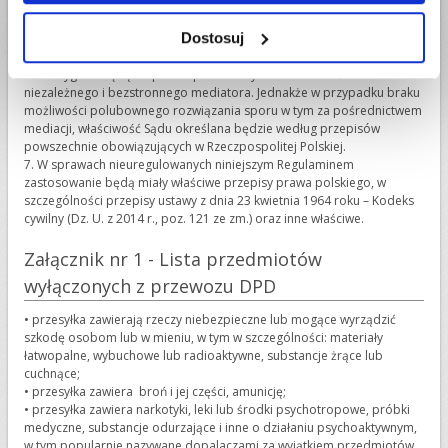
Sąd właściwy dla siedziby Przesyłarki.
6. Przepisu powyższego nie stosuje się do konsumentów w rozumieniu
Dostosuj
przepisów ustawy z dnia 23 kwietnia 1964 roku – Kodeks cywilny (Dz.
U. z 2014 r., poz. 121 ze zm.) – gdzie wszelkie spory między Stronami
rozstrzygane będą w sposób polubowny lub w obecności
niezależnego i bezstronnego mediatora. Jednakże w przypadku braku
możliwości polubownego rozwiązania sporu w tym za pośrednictwem
mediacji, właściwość Sądu określana będzie według przepisów
powszechnie obowiązujących w Rzeczpospolitej Polskiej.
7. W sprawach nieuregulowanych niniejszym Regulaminem
zastosowanie będą miały właściwe przepisy prawa polskiego, w
szczególności przepisy ustawy z dnia 23 kwietnia 1964 roku – Kodeks
cywilny (Dz. U. z 2014 r., poz. 121 ze zm.) oraz inne właściwe.
Załącznik nr 1 - Lista przedmiotów
wyłączonych z przewozu DPD
•
przesyłka zawierają rzeczy niebezpieczne lub mogące wyrządzić
szkodę osobom lub w mieniu, w tym w szczególności: materiały
łatwopalne, wybuchowe lub radioaktywne, substancje żrące lub
cuchnące;
•
przesyłka zawiera broń i jej części, amunicję;
•
przesyłka zawiera narkotyki, leki lub środki psychotropowe, próbki
medyczne, substancje odurzające i inne o działaniu psychoaktywnym,
w tym popularnie nazywane dopalaczami za wyjątkiem przedmiotów