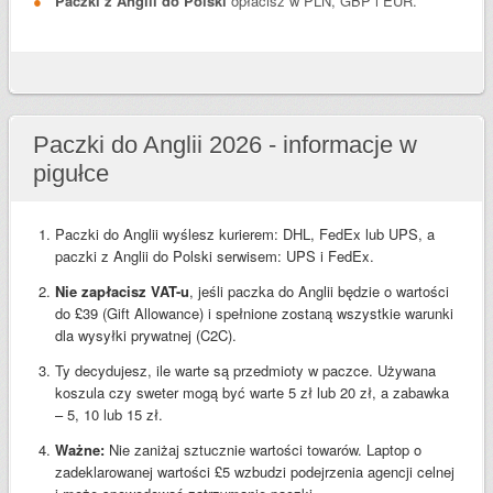
Paczki z Anglii do Polski
opłacisz w PLN, GBP i EUR.
Paczki do Anglii 2026 - informacje w
pigułce
Paczki do Anglii wyślesz kurierem: DHL, FedEx lub UPS, a
paczki z Anglii do Polski serwisem: UPS i FedEx.
Nie zapłacisz VAT-u
, jeśli paczka do Anglii będzie o wartości
do £39 (Gift Allowance) i spełnione zostaną wszystkie warunki
dla wysyłki prywatnej (C2C).
Ty decydujesz, ile warte są przedmioty w paczce. Używana
koszula czy sweter mogą być warte 5 zł lub 20 zł, a zabawka
– 5, 10 lub 15 zł.
Ważne:
Nie zaniżaj sztucznie wartości towarów. Laptop o
zadeklarowanej wartości £5 wzbudzi podejrzenia agencji celnej