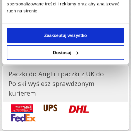
spersonalizowane treści i reklamy oraz aby analizować
Najtańsza paczka do Anglii o wadze 30 kg kosztuje 188,49 zł
ruch na stronie.
w UPS
. Kurier DHL to koszt 206,89 zł, a FedEx'em wyślesz
paczkę do Anglii za 278,49 zł. Wyższa cena FedEx wynika z
traktowania paczek powyżej 25 kg jako niestandardowe, co wiąże
się z dodatkowymi opłatami.
Zaakceptuj wszystko
Sprawdź ceny paczki do Anglii w 2026 roku
.
Dostosuj
Paczki do Anglii i paczki z UK do
Polski wyślesz sprawdzonym
kurierem