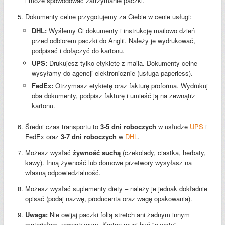
i może spowodować zatrzymanie paczki.
Dokumenty celne przygotujemy za Ciebie w cenie usługi:
DHL:
Wyślemy Ci dokumenty i instrukcję mailowo dzień
przed odbiorem paczki do Anglii. Należy je wydrukować,
podpisać i dołączyć do kartonu.
UPS:
Drukujesz tylko etykietę z maila. Dokumenty celne
wysyłamy do agencji elektronicznie (usługa paperless).
FedEx:
Otrzymasz etykietę oraz fakturę proforma. Wydrukuj
oba dokumenty, podpisz fakturę i umieść ją na zewnątrz
kartonu.
Średni czas transportu to
3-5 dni roboczych
w usłudze
UPS
i
FedEx oraz
3-7 dni roboczych
w
DHL
.
Możesz wysłać
żywność suchą
(czekolady, ciastka, herbaty,
kawy). Inną żywność lub domowe przetwory wysyłasz na
własną odpowiedzialność.
Możesz wysłać suplementy diety – należy je jednak dokładnie
opisać (podaj nazwę, producenta oraz wagę opakowania).
Uwaga:
Nie owijaj paczki folią stretch ani żadnym innym
materiałem zewnętrznym. Karton musi być "czysty".