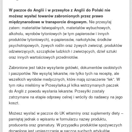
W paczce do Anglii i w przesyłce z Anglii do Polski nie
możesz wysłać towarów zabronionych przez prawo
międzynarodowe w transporcie drogowym.
Nie przesyłaj
zatem: materiałów łatwopalnych, materiałów wybuchowych,
alkoholu, wyrobów tytoniowych (w tym papierosów i innych
produktów tytoniowych), e-papierosów, narkotyków, środków
psychotropowych, żywych roślin oraz żywych zwierząt, produktów
odzwierzęcych, szczątków ludzkich i zwierzęcych, dzieł sztuki
oraz innych wartościowych przedmiotów.
Zabronione jest także wysyłanie gotówki, dokumentów osobistych
i paszportów. Nie wysyłaj lekarstw, nie tylko tych na receptę, ale
wszelkich wyrobów medycznych, które mają oznaczenie “lek”. W
tym roku mieliśmy w Przesyłarka.pl kilka wstrzymanych paczek
do Anglii z powodu wysłania lekarstw. Przesyłki zostały
zatrzymane na etapie odprawy celnej i wróciły do nadawcy na jego
koszt.
Możesz wysłać w paczce do UK witaminy oraz suplementy diety –
pamiętaj jednak o wpisaniu w formularzu nazwy produktu,
producenta oraz gramatury. W przypadku produktów spożywczych
dozwolone jest umieszczanie w paczce suchych artykułów