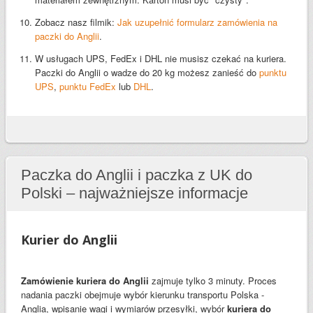
Zobacz nasz filmik:
Jak uzupełnić formularz zamówienia na
paczki do Anglii
.
W usługach UPS, FedEx i DHL nie musisz czekać na kuriera.
Paczki do Anglii o wadze do 20 kg możesz zanieść do
punktu
UPS
,
punktu FedEx
lub
DHL
.
Paczka do Anglii i paczka z UK do
Polski – najważniejsze informacje
Kurier do Anglii
Zamówienie kuriera do Anglii
zajmuje tylko 3 minuty. Proces
nadania paczki obejmuje wybór kierunku transportu Polska -
Anglia, wpisanie wagi i wymiarów przesyłki, wybór
kuriera do