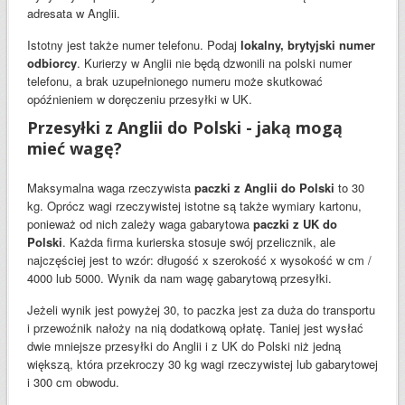
adresata w Anglii.
Istotny jest także numer telefonu. Podaj
lokalny, brytyjski numer
odbiorcy
. Kurierzy w Anglii nie będą dzwonili na polski numer
telefonu, a brak uzupełnionego numeru może skutkować
opóźnieniem w doręczeniu przesyłki w UK.
Przesyłki z Anglii do Polski - jaką mogą
mieć wagę?
Maksymalna waga rzeczywista
paczki z Anglii do Polski
to 30
kg. Oprócz wagi rzeczywistej istotne są także wymiary kartonu,
ponieważ od nich zależy waga gabarytowa
paczki z UK do
Polski
. Każda firma kurierska stosuje swój przelicznik, ale
najczęściej jest to wzór: długość x szerokość x wysokość w cm /
4000 lub 5000. Wynik da nam wagę gabarytową przesyłki.
Jeżeli wynik jest powyżej 30, to paczka jest za duża do transportu
i przewoźnik nałoży na nią dodatkową opłatę. Taniej jest wysłać
dwie mniejsze przesyłki do Anglii i z UK do Polski niż jedną
większą, która przekroczy 30 kg wagi rzeczywistej lub gabarytowej
i 300 cm obwodu.