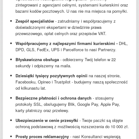
zintegrowani z agencjami celnymi, systemami kurierskimi oraz
bazami kodów pocztowych. U nas nie ma miejsca na pomyłki.
Zespół specjalistów
- zatrudniamy i współpracujemy z
doświadczonymi ekspertami w dziedzinie prawa
przewozowego, opłat celnych oraz przepisów VAT.
Współpracujemy z najlepszymi firmami kurierskimi -
DHL,
DPD, GLS, FedEx, UPS i Parcelforce to nasi Partnerzy.
Błyskawiczna obsługa
- odbierzemy Twój telefon w 22
sekundy i odpiszemy na maila.
Dziesiątki tysięcy pozytywnych opinii
na naszej stronie,
Facebooku, Opineo i Trustpilot - budujemy naszą społeczność
od kilkunastu lat.
Bezpieczne płatności i ochrona danych
- stosujemy
protokoły SSL, obsługujemy Blik, Google Pay, Apple Pay,
karty płatniczy oraz przelewy.
Ubezpieczenie w cenie przesyłki
- Twoje paczki są objęte
ochroną podstawową z możliwością rozszerzenia do 10 000 zł.
Prosty proces reklamacyjny
- nasi Konsultanci wspierają