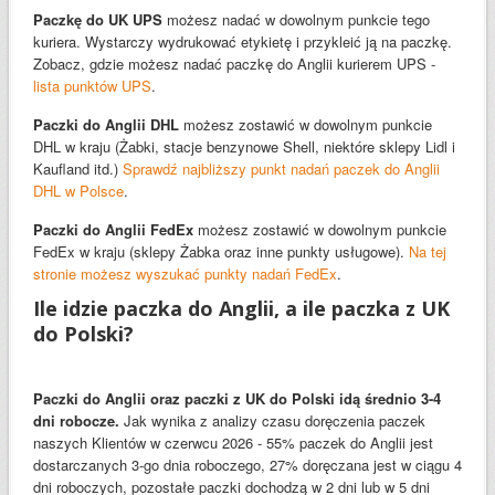
Paczkę do UK UPS
możesz nadać w dowolnym punkcie tego
kuriera. Wystarczy wydrukować etykietę i przykleić ją na paczkę.
Zobacz, gdzie możesz nadać paczkę do Anglii kurierem UPS -
lista punktów UPS
.
Paczki do Anglii DHL
możesz zostawić w dowolnym punkcie
DHL w kraju (Żabki, stacje benzynowe Shell, niektóre sklepy Lidl i
Kaufland itd.)
Sprawdź najbliższy punkt nadań paczek do Anglii
DHL w Polsce
.
Paczki do Anglii FedEx
możesz zostawić w dowolnym punkcie
FedEx w kraju (sklepy Żabka oraz inne punkty usługowe).
Na tej
stronie możesz wyszukać punkty nadań FedEx
.
Ile idzie paczka do Anglii, a ile paczka z UK
do Polski?
Paczki do Anglii oraz paczki z UK do Polski idą średnio 3-4
dni robocze.
Jak wynika z analizy czasu doręczenia paczek
naszych Klientów w czerwcu 2026 - 55% paczek do Anglii jest
dostarczanych 3-go dnia roboczego, 27% doręczana jest w ciągu 4
dni roboczych, pozostałe paczki dochodzą w 2 dni lub w 5 dni