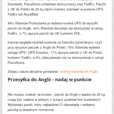
Standard), Parcelforce (chwilowo wstrzymany) oraz FedEx. Paczki
z UK do Polski do 20 kg także możesz zostawić w punkcie UPS,
FedEx lub RoyalMail.
49% Klientów Przesyłarka.pl wybiera kuriera UPS do wysyłki
paczki do Anglii, 44% Klientów decyduje się skorzystać w usług
FedEx, a 7% wysyła paczki do UK kurierem DHL.
Inaczej wygląda rozkład kurierów na kierunku przeciwnym, czyli
przy wysyłce paczek z Anglii do Polski. 76% Klientów wybiera
usługę UPS i UPS Express, 17% wysyła paczki z UK do Polski
kurierem FedEx, a 6% zdecydowało się na skorzystanie z usługi
Parcelforce.
Zobacz nasze aktualne porówanie:
ranking kurierów do Anglii
.
Przesyłka do Anglii - nadaj w punkcie
Nie musisz czekać na kuriera - paczki do Anglii o wadze do 20 kg.
mogą być nadane w jednym z tysięcy punktów firm kurierskich.
Wybierasz punkt, który najbardziej Ci odpowiada i nadajesz
paczkę w dowolnym momencie.