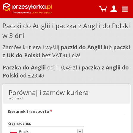
Paczki do Anglii i paczka z Anglii do Polski
w 3 dni
Zamów kuriera i wyślij
paczki do Anglii
lub
paczki
z UK do Polski
bez VAT-u i cła!
Paczka do Anglii
od 110,49 zł i
paczka z Anglii do
Polski
od £23.49
Porównaj i zamów kuriera
w 5 minut
Kierunek transportu
*
Kraj nadania:
Polska