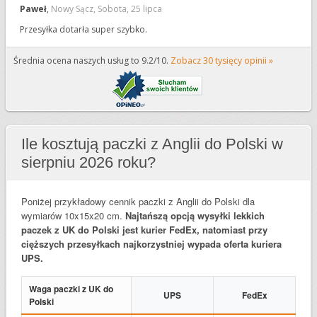
10
Paweł
,
Nowy Sącz
,
Sobota, 25 lipca
Przesyłka dotarła super szybko.
Średnia ocena naszych usług to 9.2/10.
Zobacz 30 tysięcy opinii »
Ile kosztują paczki z Anglii do Polski w
sierpniu 2026 roku?
Poniżej przykładowy cennik paczki z Anglii do Polski dla
wymiarów 10x15x20 cm.
Najtańszą opcją wysyłki lekkich
paczek z UK do Polski jest kurier FedEx, natomiast przy
cięższych przesyłkach najkorzystniej wypada oferta kuriera
UPS.
Waga paczki z UK do
UPS
FedEx
Polski