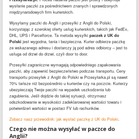
wysłanie paczki za pośrednictwem znanych i sprawdzonych
międzynarodowych firm kurierskich.
Wysyłamy paczki do Anglii i przesyłki z Anglii do Polski,
korzystając z szerokiej oferty usług kurierskich, takich jak FedEx,
DHL, UPS i Parcelforce. Ta metoda wysyłki
paczek z UK do
Polski
jest wygodna, tania i bezpieczna. Kurier odbierze paczkę
ze wskazanego adresu i dostarczy ją pod adres odbiorcy – jest to
usługa od drzwi do drzwi, czyli door to door.
Przesyłki zagraniczne wymagają odpowiedniego zapakowania
paczki, aby zapewnić bezpieczeństwo podczas transportu. Ceny
transportu przesyłek z Anglii do Polski w Przesyłarka.pl są nawet
70% tańsze niż bezpośrednio u kurierów czy na poczcie. Kurierzy
ubezpieczają Twoje paczki na wypadek uszkodzenia lub
zagubienia. Jeśli dojdzie do takiej sytuacji, otrzymasz
odszkodowanie w wysokości zadeklarowanej wartości towaru i
potwierdzeń wartości w postaci FV lub rachunków.
Zobacz nasz przewodnik: jak wysłać paczkę z UK do Polski
.
Czego nie można wysyłać w paczce do
Anglii?