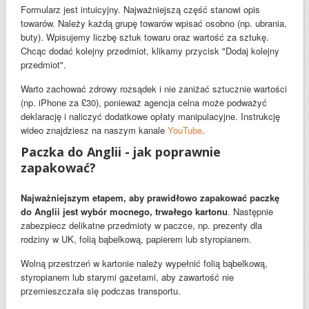
Formularz jest intuicyjny. Najważniejszą część stanowi opis
towarów. Należy każdą grupę towarów wpisać osobno (np. ubrania,
buty). Wpisujemy liczbę sztuk towaru oraz wartość za sztukę.
Chcąc dodać kolejny przedmiot, klikamy przycisk "Dodaj kolejny
przedmiot".
Warto zachować zdrowy rozsądek i nie zaniżać sztucznie wartości
(np. iPhone za £30), ponieważ agencja celna może podważyć
deklarację i naliczyć dodatkowe opłaty manipulacyjne. Instrukcję
wideo znajdziesz na naszym kanale
YouTube
.
Paczka do Anglii - jak poprawnie
zapakować?
Najważniejszym etapem, aby prawidłowo zapakować paczkę
do Anglii jest wybór mocnego, trwałego kartonu
. Następnie
zabezpiecz delikatne przedmioty w paczce, np. prezenty dla
rodziny w UK, folią bąbelkową, papierem lub styropianem.
Wolną przestrzeń w kartonie należy wypełnić folią bąbelkową,
styropianem lub starymi gazetami, aby zawartość nie
przemieszczała się podczas transportu.