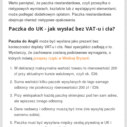
Warto pamiętać, że paczka niestandardowa, czyli przesyłka o
nietypowych wymiarach, kształcie lub z wystającymi elementami,
może podlegać dodatkowym opłatom. Paczka niestandardowa
obejmuje również nietypowe opakowania.
Paczka do UK - jak wysłać bez VAT-u i cła?
Paczka do Anglii
może być wysłana jako prezent bez
konieczności dopłaty VAT-u i cła. Nasi specjaliści zadbają o to.
Wystarczy, że zachowane zostaną podstawowe wymagania, o
których mówią
przepisy rządu w Wielkiej Brytanii
:
W deklaracji maksymalna wartość towaru to równowartość 200
zł przy aktualnym kursie walutowym, czyli ok. £39.
Suma wartości kilku paczek wysyłanych do tego samego
odbiorcy nie przekroczy równowartości 200 zł / £39.
Przy wielopakach każdą paczkę skierujesz pod ten sam adres,
ale wpiszesz innego odbiorcę.
Dane nadawcy i odbiorcy muszą być inne (nie wysyłaj paczki
samemu sobie).
Paczka musi być wysyłana między osobą prywatną w UK i