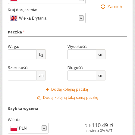
Zamień
Kraj doręczenia:
Wielka Brytania
Paczka
*
Waga:
Wysokość:
kg
cm
Szerokość:
Długość:
cm
cm
Dodaj kolejną paczkę
Dodaj kolejną taką samą paczkę
Szybka wycena
Waluta:
110.49 zł
Od:
PLN
zawiera 0% VAT