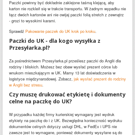
Paczki powinny być dokładnie zaklejone taśmą klejącą, aby
karton nie rozkleił się w trakcie transportu. W żadnym wypadku nie
łącz dwóch kartonów ani nie owijaj paczki folią stretch z zewnątrz
- grozi to wysokimi karami.
Sprawdź
Pakowanie paczek do UK krok po kroku
.
Paczki do UK - dla kogo wysyłka z
Przesyłarka.pl?
Za pośrednictwem Przesyłarka.pl prześlesz paczki do Anglii dla
rodziny i bliskich. Możesz bez obaw wysłać prezent córce lub
wnukom mieszkającym w UK. Mamy 13 lat doświadczenia w
logistyce międzynarodowej. Zobacz,
jak wysłać prezent do rodziny
w Anglii bez stresu
.
Czy muszę drukować etykietę i dokumenty
celne na paczkę do UK?
W przypadku każdej firmy kurierskiej wymagany jest wydruk
etykiety na paczkę do i z UK. Bezwględna konieczność wydruku
dokumentów celnych dotyczy usługi DHL, w FedEx i UPS nie
zawsze jest to wymagane, ponieważ dokumenty wysyłane są do