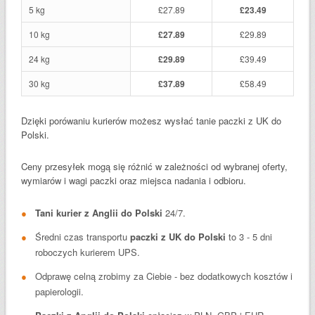
5 kg
£27.89
£23.49
10 kg
£27.89
£29.89
24 kg
£29.89
£39.49
30 kg
£37.89
£58.49
Dzięki porówaniu kurierów możesz wysłać tanie paczki z UK do
Polski.
Ceny przesyłek mogą się różnić w zależności od wybranej oferty,
wymiarów i wagi paczki oraz miejsca nadania i odbioru.
Tani kurier z Anglii do Polski
24/7.
Średni czas transportu
paczki z UK do Polski
to 3 - 5 dni
roboczych kurierem UPS.
Odprawę celną zrobimy za Ciebie - bez dodatkowych kosztów i
papierologii.