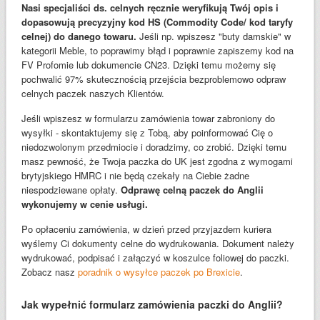
Nasi specjaliści ds. celnych ręcznie weryfikują Twój opis i
dopasowują precyzyjny kod HS (Commodity Code/ kod taryfy
celnej) do danego towaru.
Jeśli np. wpiszesz "buty damskie" w
kategorii Meble, to poprawimy błąd i poprawnie zapiszemy kod na
FV Profomie lub dokumencie CN23. Dzięki temu możemy się
pochwalić 97% skutecznością przejścia bezproblemowo odpraw
celnych paczek naszych Klientów.
Jeśli wpiszesz w formularzu zamówienia towar zabroniony do
wysyłki - skontaktujemy się z Tobą, aby poinformować Cię o
niedozwolonym przedmiocie i doradzimy, co zrobić. Dzięki temu
masz pewność, że Twoja paczka do UK jest zgodna z wymogami
brytyjskiego HMRC i nie będą czekały na Ciebie żadne
niespodziewane opłaty.
Odprawę celną paczek do Anglii
wykonujemy w cenie usługi.
Po opłaceniu zamówienia, w dzień przed przyjazdem kuriera
wyślemy Ci dokumenty celne do wydrukowania. Dokument należy
wydrukować, podpisać i załączyć w koszulce foliowej do paczki.
Zobacz nasz
poradnik o wysyłce paczek po Brexicie
.
Jak wypełnić formularz zamówienia paczki do Anglii?