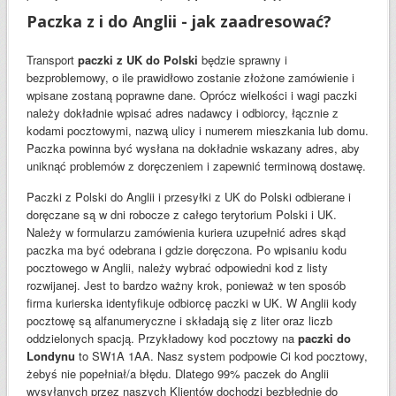
Paczka z i do Anglii - jak zaadresować?
Transport
paczki z UK do Polski
będzie sprawny i
bezproblemowy, o ile prawidłowo zostanie złożone zamówienie i
wpisane zostaną poprawne dane. Oprócz wielkości i wagi paczki
należy dokładnie wpisać adres nadawcy i odbiorcy, łącznie z
kodami pocztowymi, nazwą ulicy i numerem mieszkania lub domu.
Paczka powinna być wysłana na dokładnie wskazany adres, aby
uniknąć problemów z doręczeniem i zapewnić terminową dostawę.
Paczki z Polski do Anglii i przesyłki z UK do Polski odbierane i
doręczane są w dni robocze z całego terytorium Polski i UK.
Należy w formularzu zamówienia kuriera uzupełnić adres skąd
paczka ma być odebrana i gdzie doręczona. Po wpisaniu kodu
pocztowego w Anglii, należy wybrać odpowiedni kod z listy
rozwijanej. Jest to bardzo ważny krok, ponieważ w ten sposób
firma kurierska identyfikuje odbiorcę paczki w UK. W Anglii kody
pocztowę są alfanumeryczne i składają się z liter oraz liczb
oddzielonych spacją. Przykładowy kod pocztowy na
paczki do
Londynu
to SW1A 1AA. Nasz system podpowie Ci kod pocztowy,
żebyś nie popełniał/a błędu. Dlatego 99% paczek do Anglii
wysyłanych przez naszych Klientów dochodzi bezbłędnie do