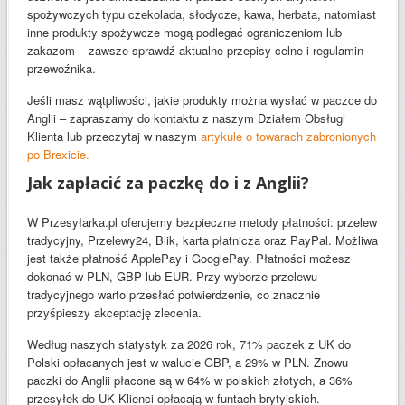
spożywczych typu czekolada, słodycze, kawa, herbata, natomiast
inne produkty spożywcze mogą podlegać ograniczeniom lub
zakazom – zawsze sprawdź aktualne przepisy celne i regulamin
przewoźnika.
Jeśli masz wątpliwości, jakie produkty można wysłać w paczce do
Anglii – zapraszamy do kontaktu z naszym Działem Obsługi
Klienta lub przeczytaj w naszym
artykule o towarach zabronionych
po Brexicie.
Jak zapłacić za paczkę do i z Anglii?
W Przesyłarka.pl oferujemy bezpieczne metody płatności: przelew
tradycyjny, Przelewy24, Blik, karta płatnicza oraz PayPal. Możliwa
jest także płatność ApplePay i GooglePay. Płatności możesz
dokonać w PLN, GBP lub EUR. Przy wyborze przelewu
tradycyjnego warto przesłać potwierdzenie, co znacznie
przyśpieszy akceptację zlecenia.
Według naszych statystyk za 2026 rok, 71% paczek z UK do
Polski opłacanych jest w walucie GBP, a 29% w PLN. Znowu
paczki do Anglii płacone są w 64% w polskich złotych, a 36%
przesyłek do UK Klienci opłacają w funtach brytyjskich.