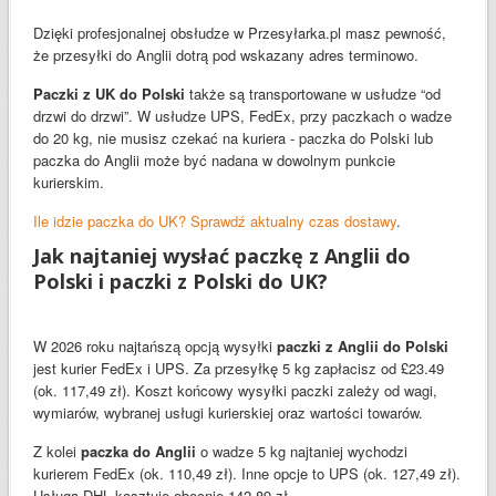
Dzięki profesjonalnej obsłudze w Przesyłarka.pl masz pewność,
że przesyłki do Anglii dotrą pod wskazany adres terminowo.
Paczki z UK do Polski
także są transportowane w usłudze “od
drzwi do drzwi”. W usłudze UPS, FedEx, przy paczkach o wadze
do 20 kg, nie musisz czekać na kuriera - paczka do Polski lub
paczka do Anglii może być nadana w dowolnym punkcie
kurierskim.
Ile idzie paczka do UK? Sprawdź aktualny czas dostawy
.
Jak najtaniej wysłać paczkę z Anglii do
Polski i paczki z Polski do UK?
W 2026 roku najtańszą opcją wysyłki
paczki z Anglii do Polski
jest kurier FedEx i UPS. Za przesyłkę 5 kg zapłacisz od £23.49
(ok. 117,49 zł). Koszt końcowy wysyłki paczki zależy od wagi,
wymiarów, wybranej usługi kurierskiej oraz wartości towarów.
Z kolei
paczka do Anglii
o wadze 5 kg najtaniej wychodzi
kurierem FedEx (ok. 110,49 zł). Inne opcje to UPS (ok. 127,49 zł).
Usługa DHL kosztuje obecnie 142,89 zł.