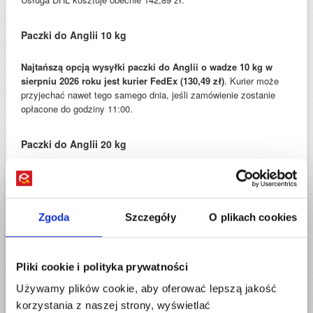
Paczki do Anglii 10 kg
Najtańszą opcją wysyłki paczki do Anglii o wadze 10 kg w
sierpniu 2026 roku jest kurier FedEx (130,49 zł)
. Kurier może
przyjechać nawet tego samego dnia, jeśli zamówienie zostanie
opłacone do godziny 11:00.
Paczki do Anglii 20 kg
Najtańszym kurierem do UK, który przetransportuje paczkę o
wadze 20 kg jest UPS (173,49 zł) i FedEx (174,89 zł).
Na drugim
miejscu jest DHL (176,89 zł). Możesz także skorzystać z usługi
Zgoda
Szczegóły
O plikach cookies
nadania paczki do UK tego samego dnia. Usługa wysyłki paczki
do Anglii serwisem "UPS odbiór dzisiaj" kosztuje 188,89 zł. Jeśli
złożysz i opłacisz zlecenie do godziny 12:00, kurier przyjedzie po
paczkę jeszcze tego samego dnia.
Pliki cookie i polityka prywatności
Używamy plików cookie, aby oferować lepszą jakość
Paczki do Anglii 30 kg
korzystania z naszej strony, wyświetlać