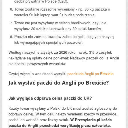
osobą prywatną w Polsce (C2C).
Towar zostanie rozsądnie wyceniony - np. 30 kg paczka o
wartości £3 lub laptop wart £1 budzą podejrzenia.
Towar nie jest wysyłany w celach handlowych, czyli nie
wysyłasz 20 sztuk słuchawek czy 30 sztuk kremów.
Paczka nie zawiera towarów zabronionych, objętych akcyzą
lub wymagających specjalnych pozwoleń.
Według naszych statystyk za 2026 roku, na ok. 3% przesyłek
nakłądane są opłaty celne ponieważ Nadawcy paczek do i z Anglii
nie spełnili powyższych warunków.
Czytaj więcej o warunkach wysyłki
paczki do Anglii po Brexicie
.
Jak wysłać paczki do Anglii po Brexicie?
Jak wygląda odprawa celna paczki do UK?
Każdy towar wysyłany z Polski do UK musi zostać zgłoszony do
odprawy celnej. W tym celu należy wymienić rzeczy w przesyłce,
podać ich wartość oraz liczbę sztuk.
W Przesyłarka.pl każda
paczka do Anglii przechodzi weryfikację przez człowieka.