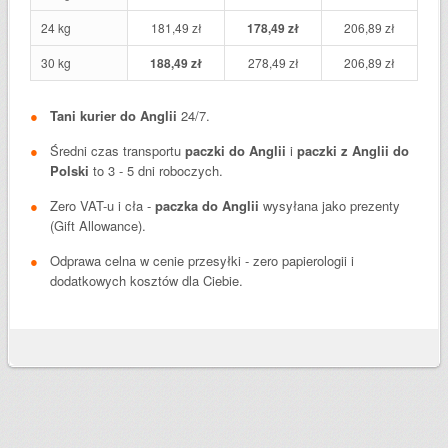
24 kg
181,49 zł
178,49 zł
206,89 zł
30 kg
188,49 zł
278,49 zł
206,89 zł
Tani kurier do Anglii
24/7.
Średni czas transportu
paczki do Anglii
i
paczki z Anglii do
Polski
to 3 - 5 dni roboczych.
Zero VAT-u i cła -
paczka do Anglii
wysyłana jako prezenty
(Gift Allowance).
Odprawa celna w cenie przesyłki - zero papierologii i
dodatkowych kosztów dla Ciebie.