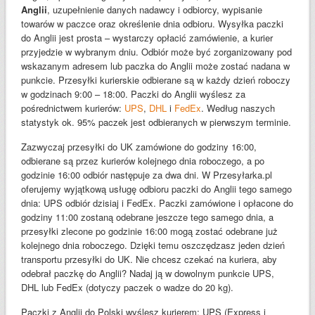
Anglii
, uzupełnienie danych nadawcy i odbiorcy, wypisanie
towarów w paczce oraz określenie dnia odbioru. Wysyłka paczki
do Anglii jest prosta – wystarczy opłacić zamówienie, a kurier
przyjedzie w wybranym dniu. Odbiór może być zorganizowany pod
wskazanym adresem lub paczka do Anglii może zostać nadana w
punkcie. Przesyłki kurierskie odbierane są w każdy dzień roboczy
w godzinach 9:00 – 18:00. Paczki do Anglii wyślesz za
pośrednictwem kurierów:
UPS
,
DHL
i
FedEx
. Według naszych
statystyk ok. 95% paczek jest odbieranych w pierwszym terminie.
Zazwyczaj przesyłki do UK zamówione do godziny 16:00,
odbierane są przez kurierów kolejnego dnia roboczego, a po
godzinie 16:00 odbiór następuje za dwa dni. W Przesyłarka.pl
oferujemy wyjątkową usługę odbioru paczki do Anglii tego samego
dnia: UPS odbiór dzisiaj i FedEx. Paczki zamówione i opłacone do
godziny 11:00 zostaną odebrane jeszcze tego samego dnia, a
przesyłki zlecone po godzinie 16:00 mogą zostać odebrane już
kolejnego dnia roboczego. Dzięki temu oszczędzasz jeden dzień
transportu przesyłki do UK. Nie chcesz czekać na kuriera, aby
odebrał paczkę do Anglii? Nadaj ją w dowolnym punkcie UPS,
DHL lub FedEx (dotyczy paczek o wadze do 20 kg).
Paczki z Anglii do Polski wyślesz kurierem: UPS (Express i